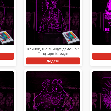
Клинок, що знищує демонів •
Тандзиро Камадо
Додати