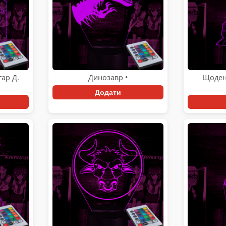
гар Д.
Динозавр •
Щоден
Додати