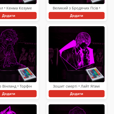
л • Кенма Козуме
Великий з Бродячих Псів •
Додати
Додати
о Вінланд • Торфін
Зошит смерті • Лайт Яґамі
Додати
Додати