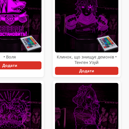
• Воля
Клинок, що знищує демонів •
Тенген Узуй
Додати
Додати