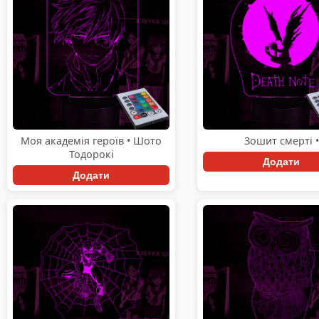
Моя академія героїв • Шото
Зошит смерті •
Тодорокі
Додати
Додати