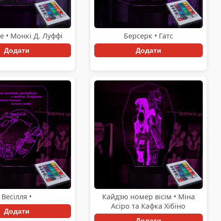
e • Монкі Д. Луффі
Берсерк • Гатс
Додати
Додати
Весілля •
Кайдзю номер вісім • Міна
Асіро та Кафка Хібіно
Додати
Додати