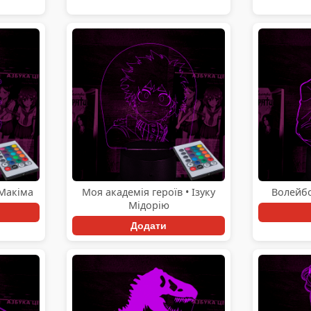
Макіма
Моя академія героїв • Ізуку
Волейбо
Мідорію
Додати