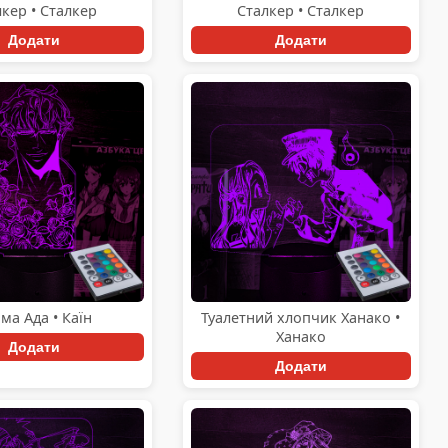
кер • Сталкер
Сталкер • Сталкер
Додати
Додати
ма Ада • Каїн
Туалетний хлопчик Ханако •
Ханако
Додати
Додати