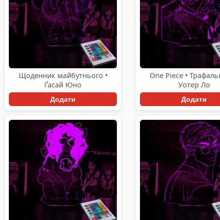
Щоденник майбутнього •
One Piece • Трафаль
Ґасай Юно
Уотер Ло
Додати
Додати