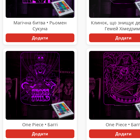
Магічна битва • Рьомен
Клинок, що знищує де
Сукуна
Гемей Хімедзим
Додати
Додати
One Piece • Баггі
One Piece • Багг
Додати
Додати