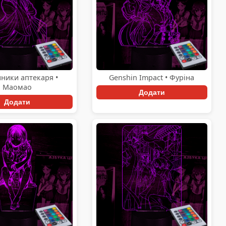
ники аптекаря •
Genshin Impact • Фуріна
Маомао
Додати
Додати