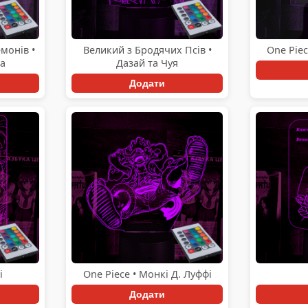
монів •
Великий з Бродячих Псів •
One Piec
а
Дазай та Чуя
Додати
і
One Piece • Монкі Д. Луффі
Додати