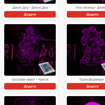
Джон Доу • Джон Доу
Ліга легенд • Джи
Додати
Додати
Грозови хвилі • Чанглі
Трансформери 
Додати
Додати