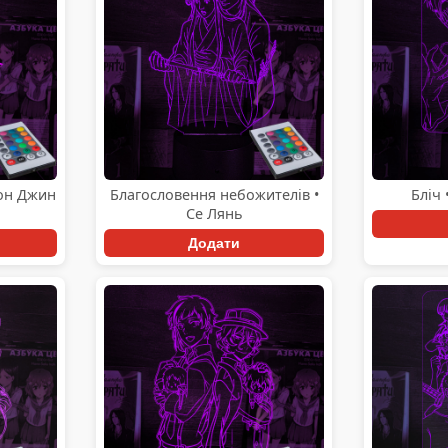
Сон Джин
Благословення небожителів •
Бліч 
Се Лянь
Додати