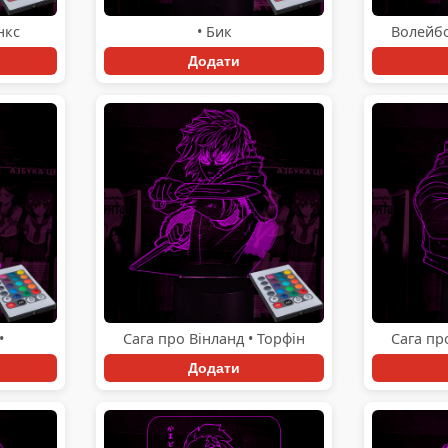
нкс
• Бик
Волейбо
Додати
•
Сага про Вінланд • Торфін
Сага пр
Додати