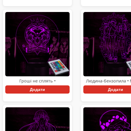
Гроші не сплять •
Людина-бензопила • 
Додати
Додати