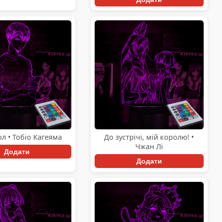
л • Тобіо Кагеяма
До зустрічі, мій королю! •
Чжан Лі
Додати
Додати