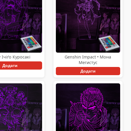
• Ічіґо Куросакі
Genshin Impact • Мона
Мегистус
Додати
Додати