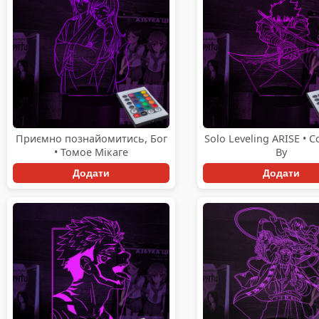
Приємно познайомитись, Бог
Solo Leveling ARISE • 
• Томое Мікаге
Ву
Додати
Додати