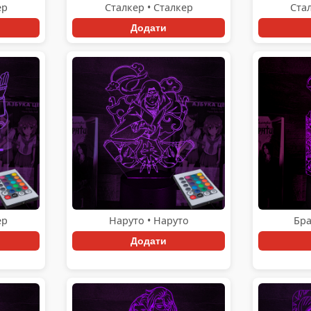
ер
Сталкер • Сталкер
Стал
Додати
ер
Наруто • Наруто
Бра
Додати